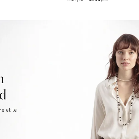
price
price
n
nd
e et le