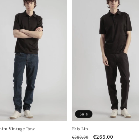
Sale
enim Vintage Raw
Eris Lin
Regular
Sale
€266,00
€380,00