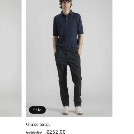
Sale
Ginko Satin
Regular
Sale
€252,00
€360,00