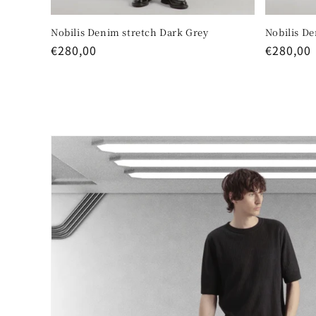
Nobilis Denim stretch Dark Grey
Nobilis De
Regular
€280,00
Regular
€280,00
price
price