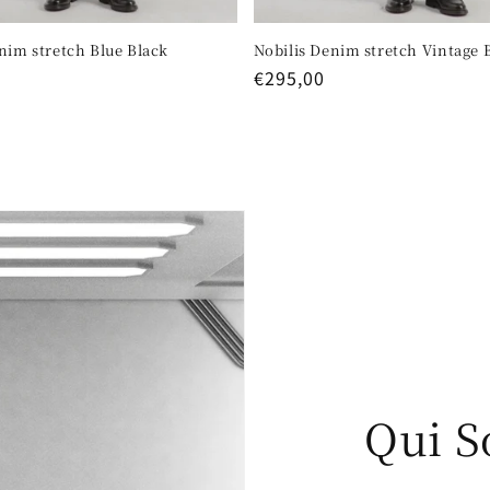
nim stretch Blue Black
Nobilis Denim stretch Vintage 
Regular
€295,00
price
Qui 