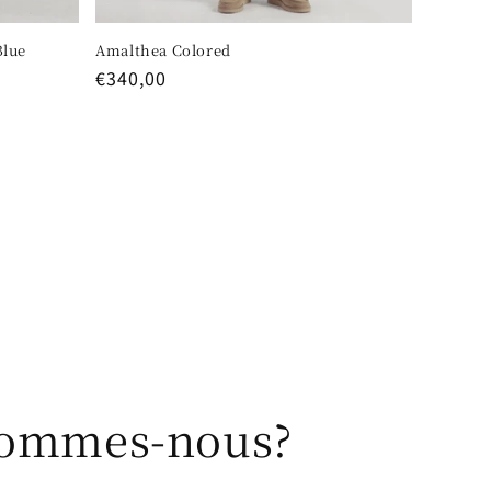
Blue
Amalthea Colored
Regular
€340,00
price
Sommes-nous?