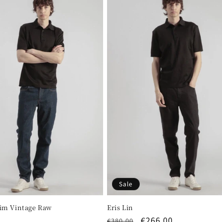
Sale
nim Vintage Raw
Eris Lin
Regular
Sale
€266,00
€380,00