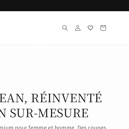
Log
Wishlist
Cart
in
JEAN, RÉINVENTÉ
N SUR-MESURE
mium pour femme et homme. Des coupes